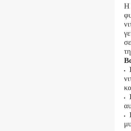
Η 
φυ
νι
γε
σε
τη
Βα
νι
κα
αυ
μυ