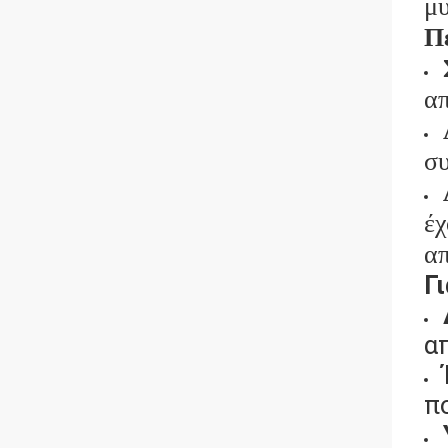
μυ
Π
απ
συ
έχ
α
Γ
α
π