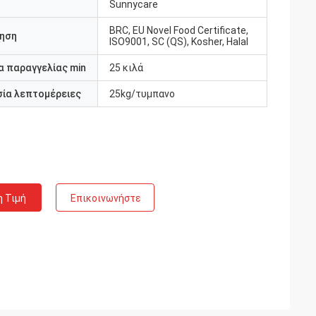
Sunnycare
BRC, EU Novel Food Certificate,
ηση
ISO9001, SC (QS), Kosher, Halal
 παραγγελίας min
25 κιλά
ία λεπτομέρειες
25kg/τυμπανο
η Τιμή
Επικοινωνήστε