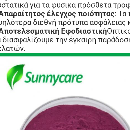
υστατικά για τα φυσικά πρόσθετα τρο
Απαραίτητος έλεγχος ποιότητας
: Τα
ψηλότερα διεθνή πρότυπα ασφάλειας κ
Αποτελεσματική Εφοδιαστική
Οπτικ
α διασφαλίζουμε την έγκαιρη παράδοσ
ελατών.