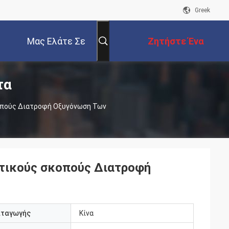
Greek
Μας Ελάτε Σε
Ζητήστε Ένα
τα
Επαφή Με
Απόσπασμα
κοπούς Διατροφή Οξυγόνωση Των
ητικούς σκοπούς Διατροφή
αταγωγής
Κίνα