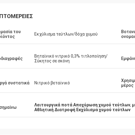
ΠΤΟΜΈΡΕΙΕΣ
μασία του
Βοταν
Εκχύλισμα τεύτλων/δόχα χυμού
οϊόντος
ονομα
Βηταϊνικό νιτρικό 0,3% τιτλοποίηση/
οδιαγραφές
Εμφάν
Σύκητος σε σκόνη
Χρησι
ργά συστατικά
Νιτρικό βεταϊνικό
μέρος
Λειτουργικά ποτά Αποχύρωση χυμού τεύτλων
,
μ
σημαίνω
Αθλητική Διατροφή Εκχύλισμα χυμού τεύτλων