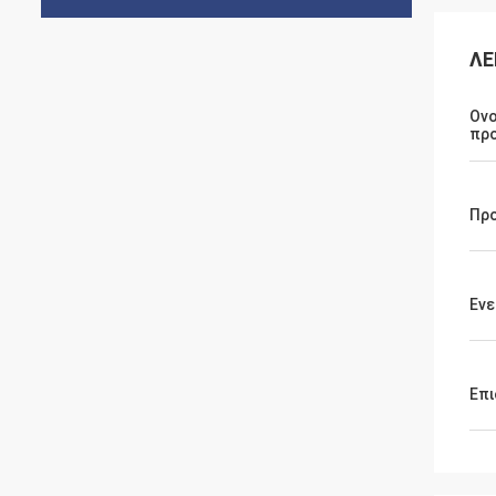
ΛΕ
Ονο
πρ
Πρ
Ενε
Επι