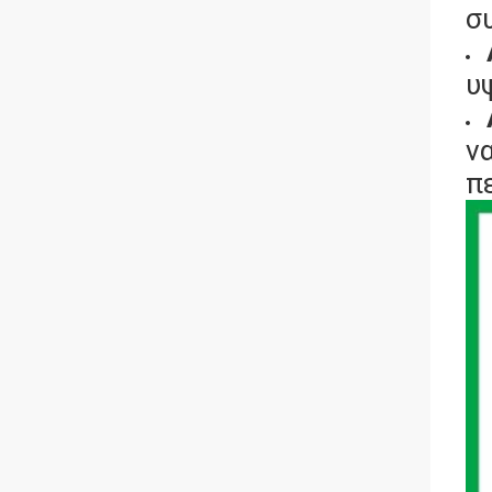
σ
υ
ν
π