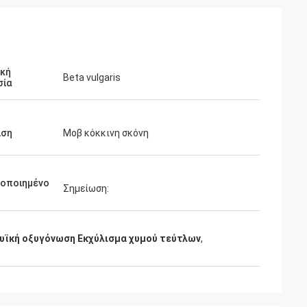
ική
Beta vulgaris
σία
ιση
Μοβ κόκκινη σκόνη
μοποιημένο
Σημείωση:
υϊκή οξυγόνωση Εκχύλισμα χυμού τεύτλων
,