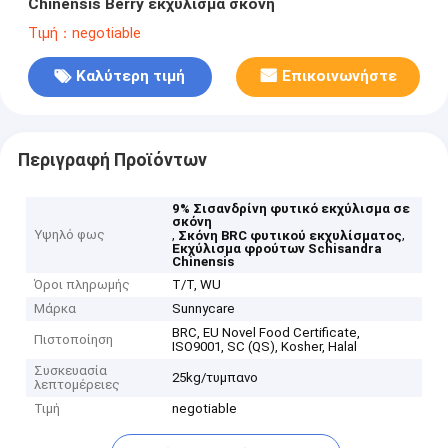
Chinensis Berry εκχύλισμα σκόνη
Τιμή：negotiable
Καλύτερη τιμή
Επικοινωνήστε
Περιγραφή Προϊόντων
9% Σισανδρίνη φυτικό εκχύλισμα σε
σκόνη
Υψηλό φως
,
,
Σκόνη BRC φυτικού εκχυλίσματος
Εκχύλισμα φρούτων Schisandra
Chinensis
Όροι πληρωμής
Τ/Τ, WU
Μάρκα
Sunnycare
BRC, EU Novel Food Certificate,
Πιστοποίηση
ISO9001, SC (QS), Kosher, Halal
Συσκευασία
25kg/τυμπανο
λεπτομέρειες
Τιμή
negotiable