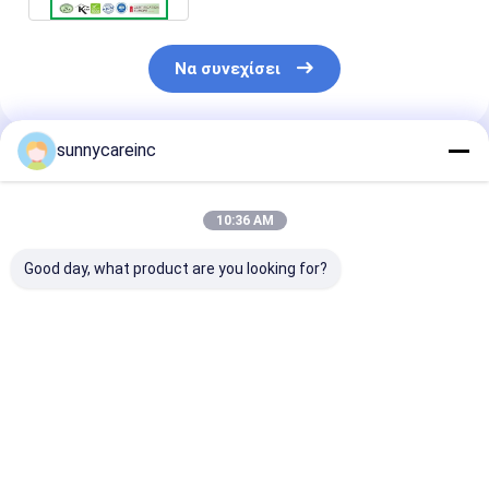
Να συνεχίσει
sunnycareinc
Συνιστώμενα Προϊόντα
10:36 AM
Good day, what product are you looking for?
Έξοδος Dong Quai
Εκχύλισμα χυμού
Αποχύλισμα D
σκόνη Angelica
τεύτλων σκόνη για
Quai Angelica
sinensis Ηπατική και
αθλητικούς
sinensis Ενισχ
νεφρική υγεία
σκοπούς Διατροφή
την ανοσία
Φυτικές θεραπείες
οξυγόνωση των
Λειτουργικά
Καλύτερη τιμή
Καλύτερη τιμή
Καλύτερη 
μυών Λειτουργικά
τρόφιμα Ενέρ
ποτά
ποτά