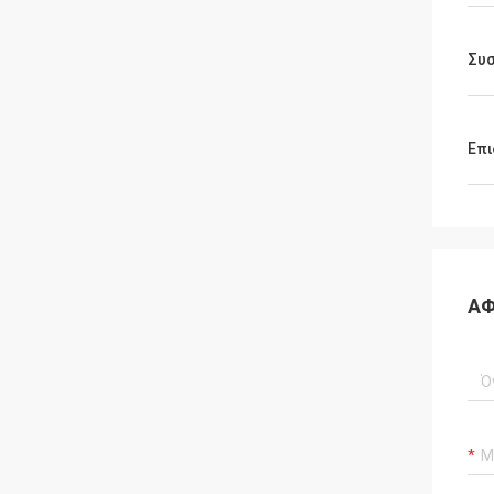
Συ
Επι
ΑΦ