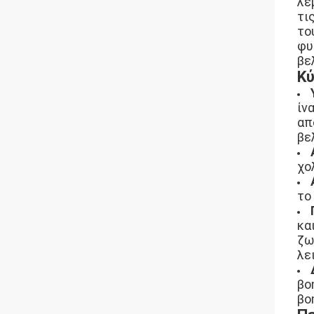
λε
τι
το
φυ
βε
Κύ
ίν
απ
βε
χο
το
κα
ζω
λε
βο
βο