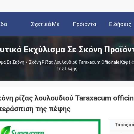
ίδα
Σχετικά Με
Προϊόντα
Ειδήσεις
υτικό Εκχύλισμα Σε Σκόνη Προϊόν
Εμάς
σμα Σε Σκόνη
/
Σκόνη Ρίζας Λουλουδιού Taraxacum Officinale Καφέ
Της Πέψης
κόνη ρίζας λουλουδιού Taraxacum offic
περάσπιση της πέψης
Τόπος κ