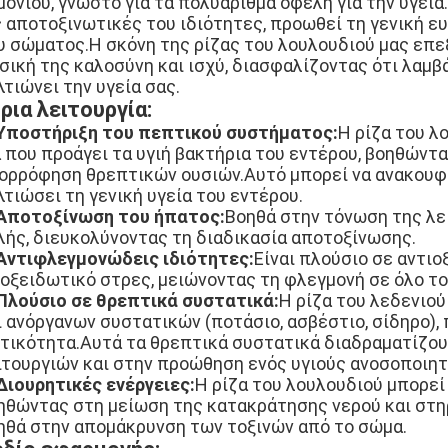
μονιού, γνωστό για τα πολυάριθμα οφέλη για την υγεία
ς αποτοξινωτικές του ιδιότητες, προωθεί τη γενική ε
υ σώματος.Η σκόνη της ρίζας του λουλουδιού μας επε
σική της καλοσύνη και ισχύ, διασφαλίζοντας ότι λαμ
λτιώνει την υγεία σας.
ρια λειτουργία:
Υποστήριξη του πεπτικού συστήματος:
Η ρίζα του λ
α που προάγει τα υγιή βακτήρια του εντέρου, βοηθώντ
ορρόφηση θρεπτικών ουσιών.Αυτό μπορεί να ανακουφί
λτιώσει τη γενική υγεία του εντέρου.
Αποτοξίνωση του ήπατος:
Βοηθά στην τόνωση της λε
λής, διευκολύνοντας τη διαδικασία αποτοξίνωσης.
Αντιφλεγμονώδεις ιδιότητες:
Είναι πλούσιο σε αντι
 οξειδωτικό στρες, μειώνοντας τη φλεγμονή σε όλο το
Πλούσιο σε θρεπτικά συστατικά:
Η ρίζα του λεδενιού 
ι ανόργανων συστατικών (ποτάσιο, ασβέστιο, σίδηρο), 
τικότητα.Αυτά τα θρεπτικά συστατικά διαδραματίζου
ιτουργιών και στην προώθηση ενός υγιούς ανοσοποιη
Διουρητικές ενέργειες:
Η ρίζα του λουλουδιού μπορεί
ηθώντας στη μείωση της κατακράτησης νερού και στηρ
ηθά στην απομάκρυνση των τοξινών από το σώμα.