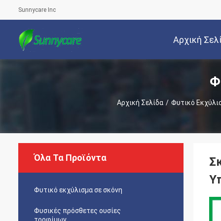
Sunnycare Inc
Αρχική Σελ
Φ
Αρχική Σελίδα
/
Φυτικό Εκχύλι
Όλα Τα Προϊόντα
Σ
Υ
Φυτικό εκχύλισμα σε σκόνη
Φυσικές πρόσθετες ουσίες
τροφίμων