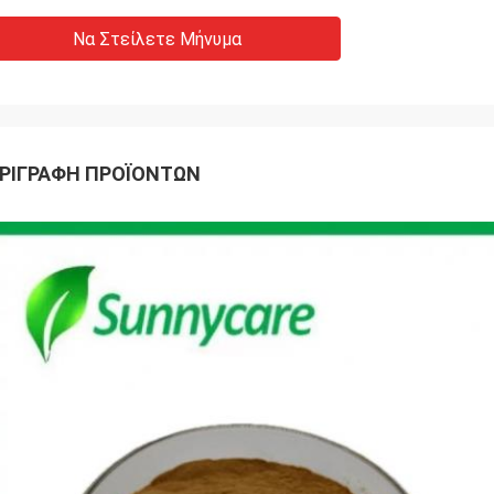
Να Στείλετε Μήνυμα
ΡΙΓΡΑΦΉ ΠΡΟΪΌΝΤΩΝ