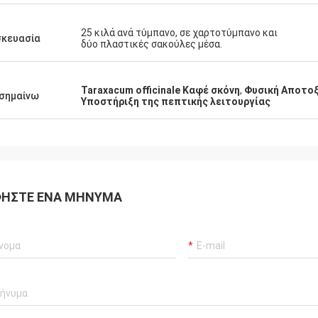
25 κιλά ανά τύμπανο, σε χαρτοτύμπανο και
σκευασία
δύο πλαστικές σακούλες μέσα.
Taraxacum officinale Καφέ σκόνη
,
Φυσική Αποτοξ
σημαίνω
Υποστήριξη της πεπτικής λειτουργίας
ΉΣΤΕ ΈΝΑ ΜΉΝΥΜΑ