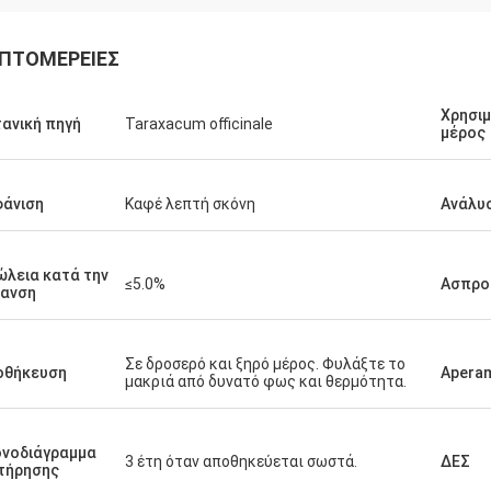
ΠΤΟΜΈΡΕΙΕΣ
Χρησι
ανική πηγή
Taraxacum officinale
μέρος
άνιση
Καφέ λεπτή σκόνη
Ανάλυ
λεια κατά την
≤5.0%
Ασπρο
ρανση
Σε δροσερό και ξηρό μέρος. Φυλάξτε το
οθήκευση
Apera
μακριά από δυνατό φως και θερμότητα.
νοδιάγραμμα
3 έτη όταν αποθηκεύεται σωστά.
ΔΕΣ
τήρησης