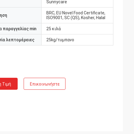
Sunnycare
BRC, EU Novel Food Certificate,
ηση
ISO9001, SC (QS), Kosher, Halal
 παραγγελίας min
25 κιλά
ία λεπτομέρειες
25kg/τυμπανο
η Τιμή
Επικοινωνήστε