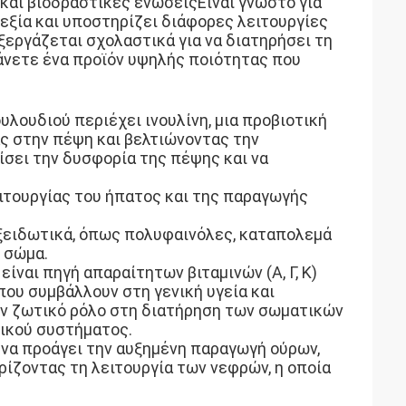
.και βιοδραστικές ενώσειςΕίναι γνωστό για
υεξία και υποστηρίζει διάφορες λειτουργίες
ξεργάζεται σχολαστικά για να διατηρήσει τη
βάνετε ένα προϊόν υψηλής ποιότητας που
ουλουδιού περιέχει ινουλίνη, μια προβιοτική
ας στην πέψη και βελτιώνοντας την
σει την δυσφορία της πέψης και να
ιτουργίας του ήπατος και της παραγωγής
οξειδωτικά, όπως πολυφαινόλες, καταπολεμά
 σώμα.
είναι πηγή απαραίτητων βιταμινών (Α, Γ, Κ)
που συμβάλλουν στη γενική υγεία και
ν ζωτικό ρόλο στη διατήρηση των σωματικών
τικού συστήματος.
 να προάγει την αυξημένη παραγωγή ούρων,
ίζοντας τη λειτουργία των νεφρών, η οποία