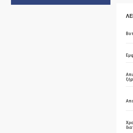
ΛΕ
Βοτ
Εμφ
Απώ
ξή
Απ
Χρο
δια