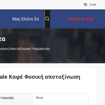
Greek
Μας Ελάτε Σε
Ζητήστε Ένα
τα
Επαφή Με
Απόσπασμα
 Φυσική Αποτοξίνωση Υπεράσπιση
inale Καφέ Φυσική αποτοξίνωση
αταγωγής
Κίνα