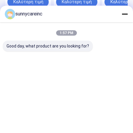
Καλύτερη τιμή
Καλύτερη τιμή
Καλύτερη 
μυών Λειτουργικά
τρόφιμα Ενέρ
ποτά
ποτά
sunnycareinc
Αρχική
Περίπου
επαφή
Desktop
Σελίδα
εμείς
Site
1:57 PM
Sitemap
Privacy Policy
Ποιότητα
Φυτικό εκχύλισμα σε σκόνη
Κίνα εργοστάσιο.Copyright
Good day, what product are you looking for?
© 2026 Sunnycare Inc. All Rights Reserved.
Αρχική Σελίδα
Προϊόντα
Σχετικά με εμάς