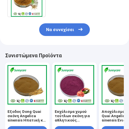
Βαλεριανικό οξύ 0,3% 0,8%
Σκόνη ρίζας βαλεριανής
Να συνεχίσει
Συνιστώμενα Προϊόντα
Έξοδος Dong Quai
Εκχύλισμα χυμού
Αποχύλισμα D
σκόνη Angelica
τεύτλων σκόνη για
Quai Angelica
sinensis Ηπατική και
αθλητικούς
sinensis Ενισχ
νεφρική υγεία
σκοπούς Διατροφή
την ανοσία
Φυτικές θεραπείες
οξυγόνωση των
Λειτουργικά