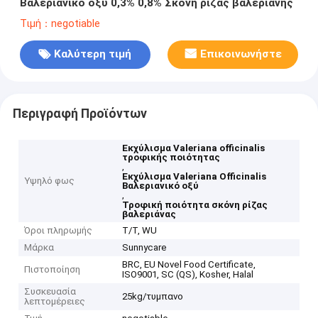
Βαλεριανικό οξύ 0,3% 0,8% Σκόνη ρίζας βαλεριανής
Τιμή：negotiable
Καλύτερη τιμή
Επικοινωνήστε
Περιγραφή Προϊόντων
Εκχύλισμα Valeriana officinalis
τροφικής ποιότητας
,
Εκχύλισμα Valeriana Officinalis
Υψηλό φως
Βαλεριανικό οξύ
,
Τροφική ποιότητα σκόνη ρίζας
βαλεριάνας
Όροι πληρωμής
Τ/Τ, WU
Μάρκα
Sunnycare
BRC, EU Novel Food Certificate,
Πιστοποίηση
ISO9001, SC (QS), Kosher, Halal
Συσκευασία
25kg/τυμπανο
λεπτομέρειες