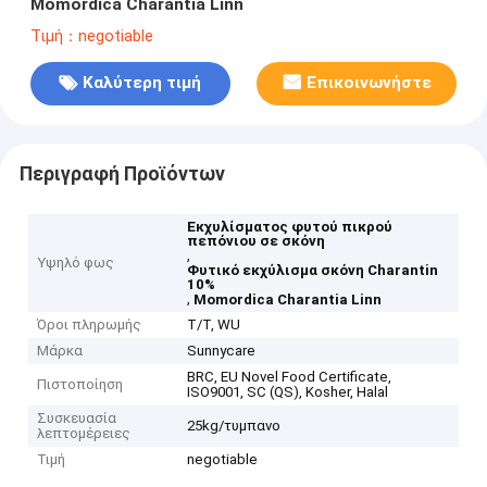
Momordica Charantia Linn
Τιμή：negotiable
Καλύτερη τιμή
Επικοινωνήστε
Περιγραφή Προϊόντων
Εκχυλίσματος φυτού πικρού
πεπόνιου σε σκόνη
,
Υψηλό φως
Φυτικό εκχύλισμα σκόνη Charantin
10%
,
Momordica Charantia Linn
Όροι πληρωμής
Τ/Τ, WU
Μάρκα
Sunnycare
BRC, EU Novel Food Certificate,
Πιστοποίηση
ISO9001, SC (QS), Kosher, Halal
Συσκευασία
25kg/τυμπανο
λεπτομέρειες
Τιμή
negotiable