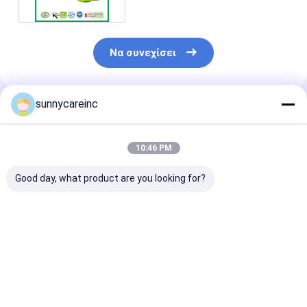
Να συνεχίσει
sunnycareinc
Συνιστώμενα Προϊόντα
10:46 PM
Good day, what product are you looking for?
Έξοδος Dong Quai
Εκχύλισμα χυμού
Αποχύλισμα D
σκόνη Angelica
τεύτλων σκόνη για
Quai Angelica
sinensis Ηπατική και
αθλητικούς
sinensis Ενισχ
νεφρική υγεία
σκοπούς Διατροφή
την ανοσία
Φυτικές θεραπείες
οξυγόνωση των
Λειτουργικά
Καλύτερη τιμή
Καλύτερη τιμή
Καλύτερη 
μυών Λειτουργικά
τρόφιμα Ενέρ