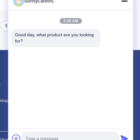
sunnycareinc
2:26 AM
9
10
11
Good day, what product are you looking 
for?
Προϊόντα
Φυτικό εκχύλισμα σε σκόνη
ς
Φυσικές πρόσθετες ουσίες τροφίμων
Καλλυντικές πρώτες ύλες
 Απορρήτου
Όλες οι κατηγορίες