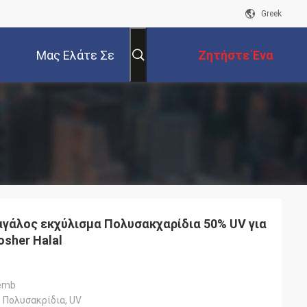
Greek
Μας Ελάτε Σε
Ζητήστε Ένα
Επαφή Με
Απόσπασμα
γάλος εκχύλισμα Πολυσακχαρίδια 50% UV για
osher Halal
emb
 Πολυσακρίδια, UV