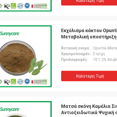
Καλύτερη Τιμή
Εκχύλισμα κάκτου Opunti
Μεταβολική υποστήριξη 
Βοτανική ονομασία:
Opuntia dillen
Χρησιμοποιημένο μέρος:
Στρίχη
Προδιαγραφές:
10:1, 2% Φλαβ
Καλύτερη Τιμή
Ματσά σκόνη Καμέλια Σι
Αντιοξειδωτικά Ψυχική 