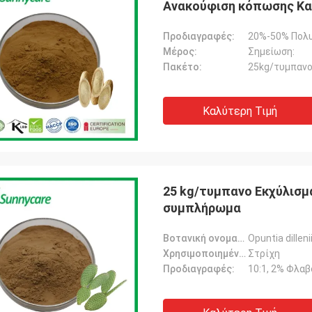
Ανακούφιση κόπωσης Κα
Προδιαγραφές:
20%-50% Πολυ
Μέρος:
Σημείωση:
Πακέτο:
25kg/τυμπαν
Καλύτερη Τιμή
25 kg/τυμπανο Εκχύλισμ
συμπλήρωμα
Βοτανική ονομασία:
Opuntia dillen
Χρησιμοποιημένο μέρος:
Στρίχη
Προδιαγραφές:
10:1, 2% Φλαβ