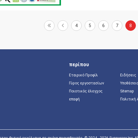
4
5
6
7
8
περίπου
Εταιρικό Προφίλ
Ειδήσεις
Γύρος εργοστασίων
Υποθέσει
Ποιοτικός έλεγχος
Sitemap
επαφή
Πολιτική