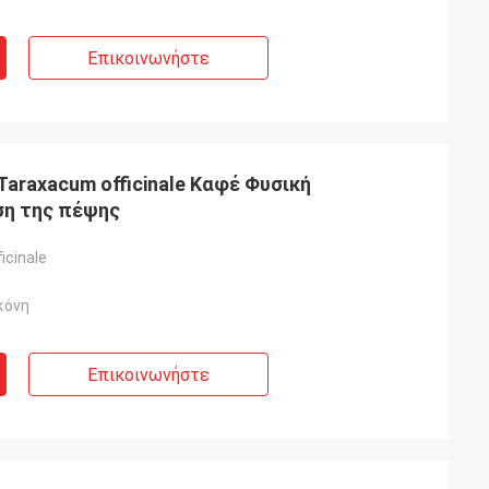
Επικοινωνήστε
Taraxacum officinale Καφέ Φυσική
η της πέψης
icinale
κόνη
Επικοινωνήστε