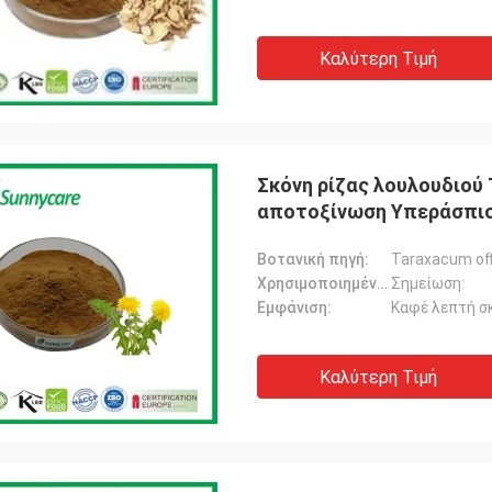
Καλύτερη Τιμή
Σκόνη ρίζας λουλουδιού 
αποτοξίνωση Υπεράσπισ
Βοτανική πηγή:
Taraxacum off
Χρησιμοποιημένο μέρος:
Σημείωση:
Εμφάνιση:
Καφέ λεπτή σ
Καλύτερη Τιμή