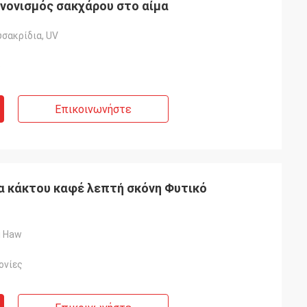
νονισμός σακχάρου στο αίμα
σακρίδια, UV
ο
Επικοινωνήστε
α κάκτου καφέ λεπτή σκόνη Φυτικό
ii Haw
ονίες