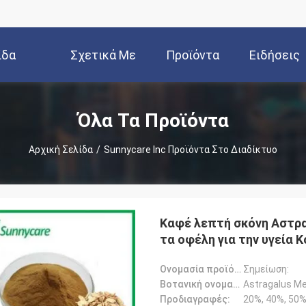
ίδα
Σχετικά Με
Προϊόντα
Ειδήσεις
Εμάς
Όλα Τα Προϊόντα
Αρχική Σελίδα
/
Sunnycare Inc Προϊόντα Στο Διαδίκτυο
Καφέ λεπτή σκόνη Αστρα
τα οφέλη για την υγεία K
Ονομασία προϊόντος:
Σημείωση:
Βοτανική ονομασία:
Astragalus M
Προδιαγραφές:
20%, 40%, 50%