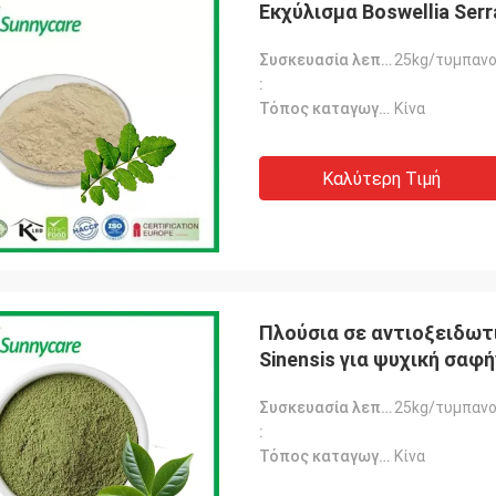
Εκχύλισμα Boswellia Ser
Συσκευασία λεπτομέρειες:
25kg/τυμπαν
:
Τόπος καταγωγής
Κίνα
Καλύτερη Τιμή
Πλούσια σε αντιοξειδωτ
Sinensis για ψυχική σαφή
Συσκευασία λεπτομέρειες:
25kg/τυμπαν
:
Τόπος καταγωγής
Κίνα