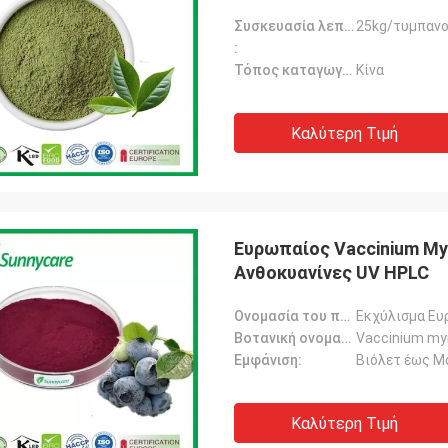
Συσκευασία λεπτομέρειες:
25kg/τυμπαν
:
Τόπος καταγωγής
Κίνα
Καλύτερη Τιμή
Ευρωπαίος Vaccinium My
Ανθοκυανίνες UV HPLC
Ονομασία του προϊόντος:
Εκχύλισμα Ευ
Βοτανική ονομασία:
Vaccinium myrt
Εμφάνιση:
Βιόλετ έως Μ
Καλύτερη Τιμή