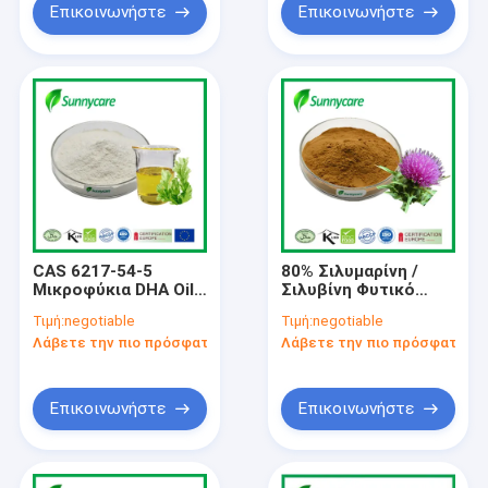
Επικοινωνήστε
Επικοινωνήστε
CAS 6217-54-5
80% Σιλυμαρίνη /
Μικροφύκια DHA Oil
Σιλυβίνη Φυτικό
Μικροφύκια DHA
Αποχύλισμα Φυτικών
Τιμή:
negotiable
Τιμή:
negotiable
σκόνη Ωμέγα 3
Αποστάσεων
Λάβετε την πιο πρόσφατη τιμή
Λάβετε την πιο πρόσφατη τι
Διαλυτή στο νερό
Εκχύλισμα Σπόρων
Σκόρδου
Επικοινωνήστε
Επικοινωνήστε