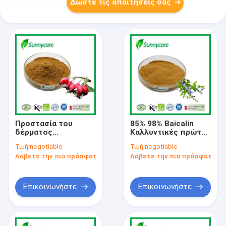
Δώστε τις απαιτήσεις σας
Προστασία του
85% 98% Baicalin
δέρματος
Καλλυντικές πρώτες
Καλλυντικές πρώτες
ύλες 21967-41-9
Τιμή:
negotiable
Τιμή:
negotiable
ύλες Εκχύλισμα
Εκχύλισμα ρίζας
Λάβετε την πιο πρόσφατη τιμή
Λάβετε την πιο πρόσφατη τι
ροδάκινου Βιταμίνη
Scutellaria
C Πολυφαινόλες
Baicalensis
Επικοινωνήστε
Επικοινωνήστε