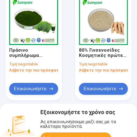
Πράσινο
80% Γινσενοσίδες
συμπλήρωμα
Κοσμητικές πρώτες
διατροφικών ινών
ύλες Παναξ
Τιμή:
negotiable
Τιμή:
negotiable
σκόνη φυσικό σίτο
Κουίνκεφολίους
Λάβετε την πιο πρόσφατη τιμή
Λάβετε την πιο πρόσφατη τι
χόρτο χυμό σκόνη
Αμερικανικό
εκχύλισμα Γινσένγκ
Επικοινωνήστε
Επικοινωνήστε
Εξοικονομήστε το χρόνο σας
Ας επικοινωνήσουμε μαζί σας με τα
καλύτερα προϊόντα.