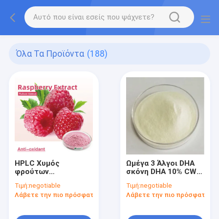
Όλα Τα Προϊόντα
(188)
HPLC Χυμός
Ωμέγα 3 Άλγοι DHA
φρούτων
σκόνη DHA 10% CWS
βατόμουρου
Μικροάλγοι DHA
Τιμή:
negotiable
Τιμή:
negotiable
Κέτονες σε σκόνη
σκόνη
Λάβετε την πιο πρόσφατη τιμή
Λάβετε την πιο πρόσφατη τι
5% Εκχύλισμα
φρούτων Rubus
Idaeus