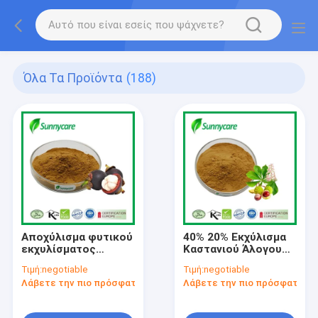
Όλα Τα Προϊόντα
(188)
Αποχύλισμα φυτικού
40% 20% Εκχύλισμα
εκχυλίσματος
Καστανιού Άλογου
μαγγουστίνης CAS
Aescin Powder HPLC
Τιμή:
negotiable
Τιμή:
negotiable
6147-11-1
Εκχύλισμα Aesculus
Λάβετε την πιο πρόσφατη τιμή
Λάβετε την πιο πρόσφατη τι
Hippocastanum