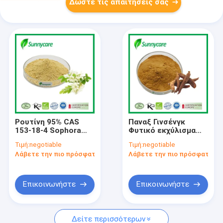
Δώστε τις απαιτήσεις σας
Ρουτίνη 95% CAS
Παναξ Γινσένγκ
153-18-4 Sophora
Φυτικό εκχύλισμα
Japonica Flower
σκόνης Κορεατική
Τιμή:
negotiable
Τιμή:
negotiable
Extract NF11
κόκκινη Γινσένγκ
Λάβετε την πιο πρόσφατη τιμή
Λάβετε την πιο πρόσφατη τι
Ρουτίνη σε σκόνη
Εκχύλισμα σκόνης
Επικοινωνήστε
Επικοινωνήστε
Δείτε περισσότερων