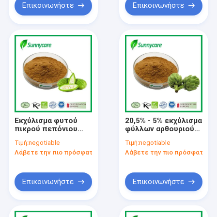
Επικοινωνήστε
Επικοινωνήστε
Εκχύλισμα φυτού
20,5% - 5% εκχύλισμα
πικρού πεπόνιου
φύλλων αρθουριού
Charantin 10%
Cynarin Leaf Extract
Τιμή:
negotiable
Τιμή:
negotiable
Momordica
Powder Cynara
Λάβετε την πιο πρόσφατη τιμή
Λάβετε την πιο πρόσφατη τι
Charantia Linn
Scolymus Extract
Επικοινωνήστε
Επικοινωνήστε