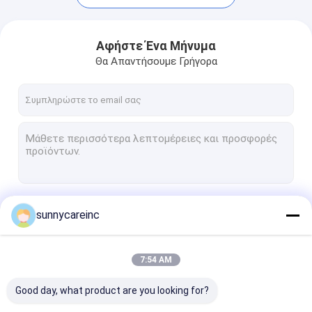
Αφήστε Ένα Μήνυμα
Θα Απαντήσουμε Γρήγορα
Να συνεχίσει
sunnycareinc
Αρχική Σελίδα
7:54 AM
Προϊόντα
Οι Κατηγορίες Μας
Good day, what product are you looking for?
Σχετικά με εμάς