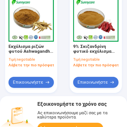
Εκχύλισμα ριζών
9% Σκιζανδρίνη
φυτού Ashwagandha
φυτικό εκχύλισμα
σκόνη 2,5% 5%
σκόνη Schisandra
Τιμή:
negotiable
Τιμή:
negotiable
βιθανολίδες CAS
Chinensis Berry
Λάβετε την πιο πρόσφατη τιμή
Λάβετε την πιο πρόσφατη τι
30655-48-2
εκχύλισμα σκόνη
Επικοινωνήστε
Επικοινωνήστε
Εξοικονομήστε το χρόνο σας
Ας επικοινωνήσουμε μαζί σας με τα
καλύτερα προϊόντα.