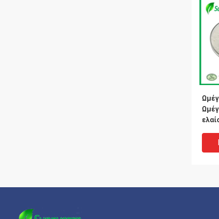
Ωμέγ
Ωμέγ
ελαί
Μικρ