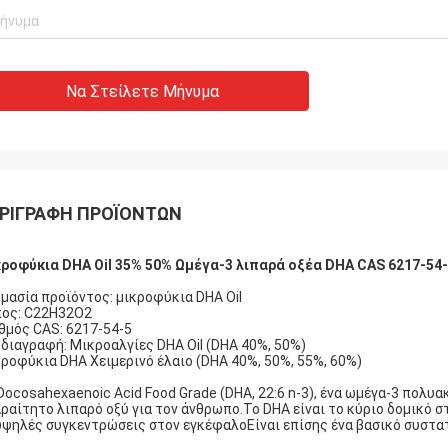
Να Στείλετε Μήνυμα
ΡΙΓΡΑΦΉ ΠΡΟΪΌΝΤΩΝ
ροφύκια DHA Oil 35% 50% Ωμέγα-3 λιπαρά οξέα DHA CAS 6217-54
μασία προϊόντος: μικροφύκια DHA Oil
ος: C22H32O2
θμός CAS: 6217-54-5
διαγραφή: Μικροαλγίες DHA Oil (DHA 40%, 50%)
ροφύκια DHA Χειμερινό έλαιο (DHA 40%, 50%, 55%, 60%)
Docosahexaenoic Acid Food Grade (DHA, 22:6 n-3), ένα ωμέγα-3 πολυα
ραίτητο λιπαρό οξύ για τον άνθρωπο.Το DHA είναι το κύριο δομικό σ
υψηλές συγκεντρώσεις στον εγκέφαλοΕίναι επίσης ένα βασικό συστα