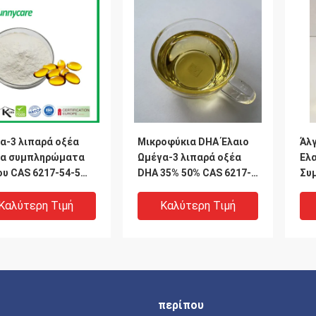
α-3 λιπαρά οξέα
Μικροφύκια DHA Έλαιο
Άλ
α συμπληρώματα
Ωμέγα-3 λιπαρά οξέα
Ελ
ου CAS 6217-54-5
DHA 35% 50% CAS 6217-
Συ
οφύκια DHA σκόνη
54-5
Ομέ
ως 
Καλύτερη Τιμή
Καλύτερη Τιμή
περίπου