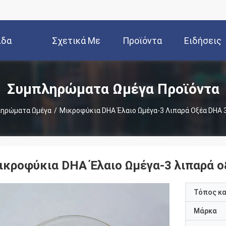
ίδα
Σχετικά Με
Προϊόντα
Ειδήσεις
Εμάς
Συμπληρώματα Ωμέγα Προϊόντα
ηρώματα Ωμέγα
/
Μικροφύκια DHA Έλαιο Ωμέγα-3 Λιπαρά Οξέα DHA 
ικροφύκια DHA Έλαιο Ωμέγα-3 λιπαρά ο
Τόπος κ
Μάρκα