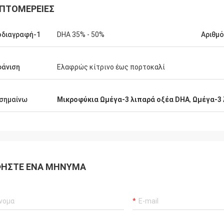
ΠΤΟΜΈΡΕΙΕΣ
οδιαγραφή-1
DHA 35% - 50%
Αριθμό
άνιση
Ελαφρώς κίτρινο έως πορτοκαλί
σημαίνω
Μικροφύκια Ωμέγα-3 λιπαρά οξέα DHA
,
Ωμέγα-3 
ΉΣΤΕ ΈΝΑ ΜΉΝΥΜΑ