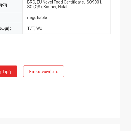
BRC, EU Novel Food Certificate, ISO9001,
ηση
SC (QS), Kosher, Halal
negotiable
ρωμής
Τ/Τ, WU
η Τιμή
Επικοινωνήστε