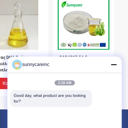
γας DHA Ομέγα
CAS 6217-54-5
αιόλαδο
Μικροφύκια DHA Oil
sunnycareinc
μπληρώματα
Μικροφύκια DHA σκόνη
γα-3, 6 Εγγυημένο
Ωμέγα 3
νέο τρόφιμο της ΕΕ
Καλύτερη Τιμή
Καλύτερη Τιμή
2:28 AM
Good day, what product are you looking 
for?
Προϊόντα