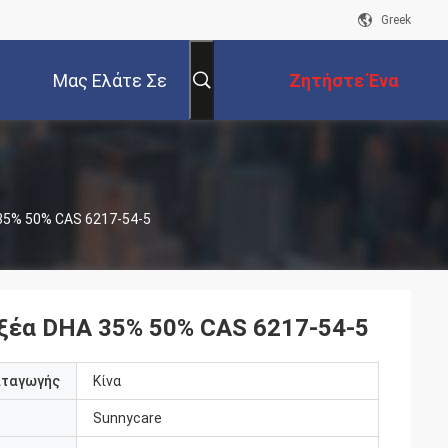
Greek
Μας Ελάτε Σε
Ζητήστε Ένα
Επαφή Με
Απόσπασμα
35% 50% CAS 6217-54-5
ξέα DHA 35% 50% CAS 6217-54-5
αταγωγής
Κίνα
Sunnycare