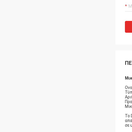
ΠΕ
Μικ
Ονο
Τύπ
Αρι
Προ
Μικ
Το 
απα
σε 