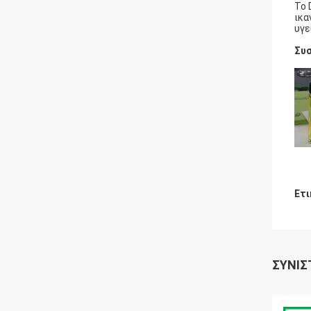
Το 
ικα
υγε
Συσ
Ετι
ΣΥΝΙΣ