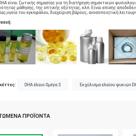
DHA είναι ζωτικής σημασίας για τη διατήρηση σημαντικών φυσιολογ
νότητας μάθησης, της οπτικής οξύτητας, κλπ. Είναι επίσης αποδεδειγ
ίας,υγεία του εγκεφάλου, διαχείριση βάρους, ανοσοποιητική λειτουργ
κευή:
κέττες:
DHA έλαιο Ωμέγα 3
Εκχύλισμα ελαίου φυκιών D
ΤΏΜΕΝΑ ΠΡΟΪΌΝΤΑ