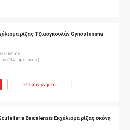
χύλισμα ρίζας Τζιαογκουλάν Gynostemma
ynostemma
νταφύλλουμ (Thunb.)
Επικοινωνήστε
Scutellaria Baicalensis Εκχύλισμα ρίζας σκόνη