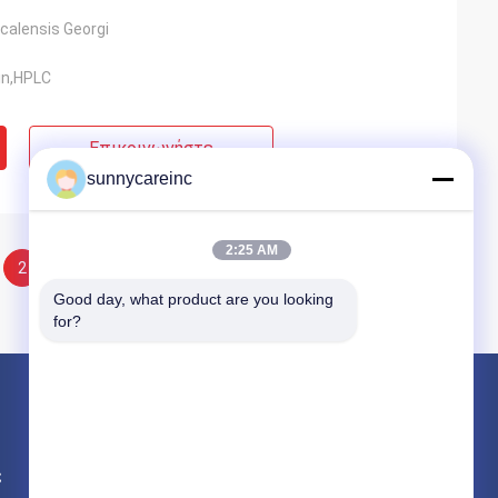
icalensis Georgi
in,HPLC
Επικοινωνήστε
sunnycareinc
2:25 AM
2
Good day, what product are you looking 
for?
Προϊόντα
Φυτικό εκχύλισμα σε σκόνη
ς
Φυσικές πρόσθετες ουσίες τροφίμων