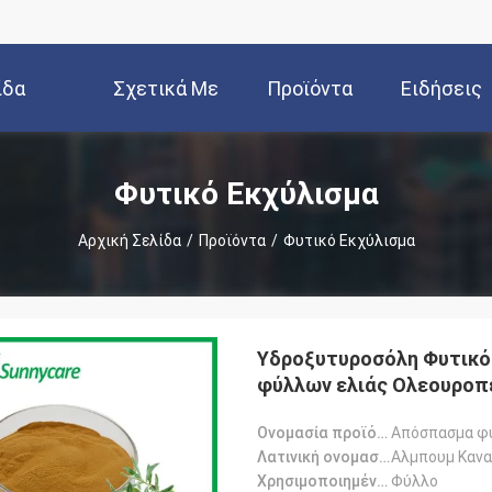
ίδα
Σχετικά Με
Προϊόντα
Ειδήσεις
Εμάς
Φυτικό Εκχύλισμα
Αρχική Σελίδα
/
Προϊόντα
/
Φυτικό Εκχύλισμα
Υδροξυτυροσόλη Φυτικό 
φύλλων ελιάς Ολεουροπε
Ονομασία προϊόντος:
Απόσπασμα φ
Λατινική ονομασία:
Αλμπουμ Καναρ
Χρησιμοποιημένο μέρος:
Φύλλο