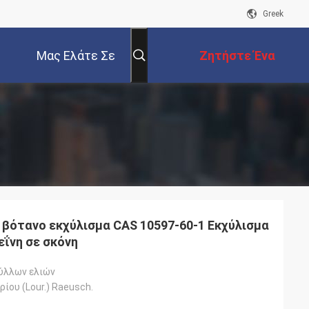
Greek
Μας Ελάτε Σε
Ζητήστε Ένα
Επαφή Με
Απόσπασμα
βότανο εκχύλισμα CAS 10597-60-1 Εκχύλισμα
ΐνη σε σκόνη
ύλλων ελιών
ίου (Lour.) Raeusch.