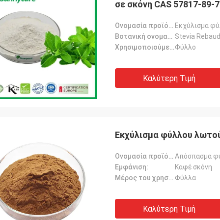
σε σκόνη CAS 57817-89-7
Ονομασία προϊόντος:
Εκχύλισμα φύ
Βοτανική ονομασία:
Stevia Rebaud
Χρησιμοποιούμενο τμήμα φυτών:
Φύλλο
Καλύτερη Τιμή
Εκχύλισμα φύλλου λωτούς
Ονομασία προϊόντος:
Απόσπασμα φ
Εμφάνιση:
Καφέ σκόνη
Μέρος του χρησιμοποιούμενου εργοστασίου:
Φύλλα
Καλύτερη Τιμή