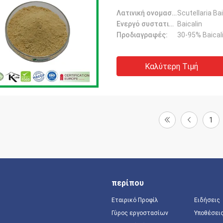
Λατινική ονομασία:
Scutellaria Ba
Ενεργό συστατικό:
Baicalin
Προδιαγραφές:
30-95% Baical
Καλύτερη Τιμή
1
περίπου
Εταιρικό Προφίλ
Ειδήσεις
Γύρος εργοστασίων
Υποθέσει