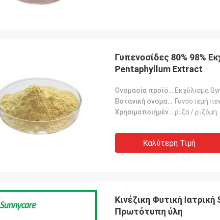
Γυπενοσίδες 80% 98% Εκ
Pentaphyllum Extract
Ονομασία προϊόντος:
Εκχύλισμα G
Βοτανική ονομασία:
Γυνοστεμή πε
Χρησιμοποιημένο μέρος:
ρίζα / ριζόμη
Καλύτερη Τιμή
Κινέζικη Φυτική Ιατρική 
Πρωτότυπη ύλη