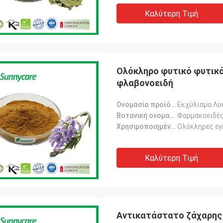
Καλύτερη Τιμή
Ολόκληρο φυτικό φυτικό
φλαβονοειδή
Ονομασία προϊόντος:
Εκχύλισμα Λ
Βοτανική ονομασία:
Φαρμακοειδέ
Χρησιμοποιημένο μέρος:
Ολόκληρες εγ
Καλύτερη Τιμή
Αντικατάστατο ζάχαρης 