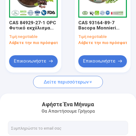
Γύρος εργοστασίων
Ποιοτικός έλεγχος
CAS 84929-27-1 OPC
CAS 93164-89-7
Φυτικό εκχύλισμα
Bacopa Monnieri
επαφή
σκόνη
Εκχύλισμα 10% 50%
Τιμή:
negotiable
Τιμή:
negotiable
Proanthocyanidins
Bacopasides HPLC
Λάβετε την πιο πρόσφατη τιμή
Λάβετε την πιο πρόσφατη τι
Εκχύλισμα σπόρων
Bacopa Monnieri (L.)
Νέα
σταφυλιών
Ζητήστε ένα απόσπασμα
Επικοινωνήστε
Επικοινωνήστε
Δείτε περισσότερων
Φυτικό εκχύλισμα σε σκόνη
Φυσικές πρόσθετες ουσίες τροφίμων
Αφήστε Ένα Μήνυμα
Θα Απαντήσουμε Γρήγορα
Καλλυντικές πρώτες ύλες
Συστατικά ζωικής διατροφής