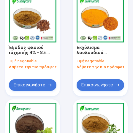
Έξοδος φλοιού
Εκχύλισμα
ιόχιμπής 4% - 8%
λουλουδιού
Ιόχιμπίνες CAS 146-
μαριγκόλδου 5% 20%
Τιμή:
negotiable
Τιμή:
negotiable
48-5 Pausinystalia
80% Εστέρες HPLC
Λάβετε την πιο πρόσφατη τιμή
Λάβετε την πιο πρόσφατη τι
Ιόχιμπής L
Βιταμίνη Λουτεΐνη
και Ζεαξανθίνη
σκόνη
Επικοινωνήστε
Επικοινωνήστε
Αρχική Σελίδα
Προϊόντα
Σχετικά με εμάς