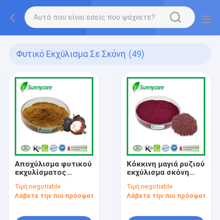
Φυτικό Εκχύλισμα Σε Σκόνη
(49)
Αποχύλισμα φυτικού
Κόκκινη μαγιά ρυζιού
εκχυλίσματος
εκχύλισμα σκόνη
μαγγουστίνης CAS
0,8% 1,5% Lovastatin
Τιμή:
negotiable
Τιμή:
negotiable
6147-11-1
Monascus Purpureus
Λάβετε την πιο πρόσφατη τιμή
Λάβετε την πιο πρόσφατη τι
Went μαγιά