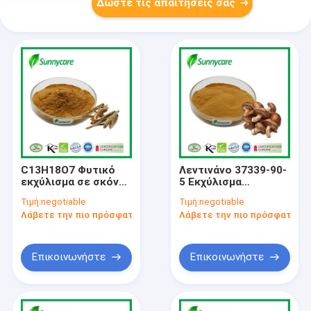
Δώστε τις απαιτήσεις σας
C13H18O7 Φυτικό
Λεντινάνο 37339-90-
εκχύλισμα σε σκόνη
5 Εκχύλισμα
10% - 98% σαλικίνης
μανιταριών Shiitake
Τιμή:
negotiable
Τιμή:
negotiable
Lentinus Edodes
Λάβετε την πιο πρόσφατη τιμή
Λάβετε την πιο πρόσφατη τι
Εκχύλισμα
Επικοινωνήστε
Επικοινωνήστε