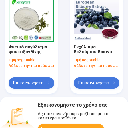
Φυτικό εκχύλισμα
Εκχύλισμα
φουκοξανθίνης
Βελούριου Βάκινιου
σκόνη 50% Laminaria
Μύρτιλλου 1% - 25%
Τιμή:
negotiable
Τιμή:
negotiable
Digitata εκχύλισμα
Ανθοκυανόσιδες
Λάβετε την πιο πρόσφατη τιμή
Λάβετε την πιο πρόσφατη τι
οξο-βήτα βήτα-
καροτένιο
Επικοινωνήστε
Επικοινωνήστε
Εξοικονομήστε το χρόνο σας
Ας επικοινωνήσουμε μαζί σας με τα
καλύτερα προϊόντα.