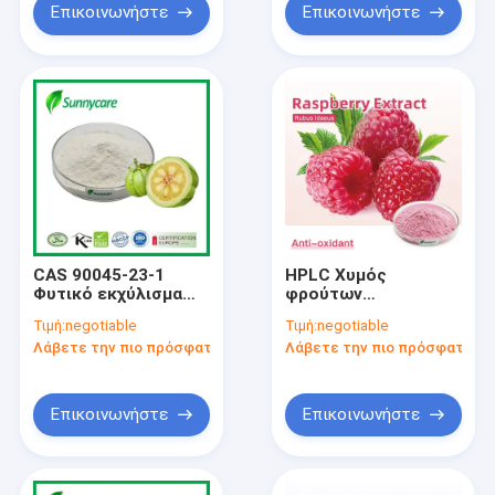
Επικοινωνήστε
Επικοινωνήστε
CAS 90045-23-1
HPLC Χυμός
Φυτικό εκχύλισμα
φρούτων
σκόνη 50% 60% HCA
βατόμουρου
Τιμή:
negotiable
Τιμή:
negotiable
Garcinia Cambogia
Κέτονες σε σκόνη
Λάβετε την πιο πρόσφατη τιμή
Λάβετε την πιο πρόσφατη τι
εκχύλισμα
5% Εκχύλισμα
φρούτων Rubus
Idaeus
Επικοινωνήστε
Επικοινωνήστε