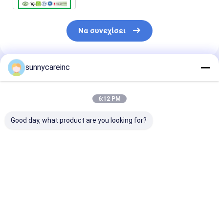
Να συνεχίσει
sunnycareinc
Συνιστώμενα Προϊόντα
6:12 PM
Good day, what product are you looking for?
Η σκόνη
Black Elderberry
Εκχύλισμα χυ
εκχυλίσματος
Extract Powder από
ελαφριού Sa
ελαφριού για την
Sambucus nigra για
nigra Φυσικό 
καρδιαγγειακή υγεία
την ανοσία και τη
για τρόφιμα κ
και την υποστήριξη
ζωτικότητα
ποτά
Καλύτερη τιμή
Καλύτερη τιμή
Καλύτερη 
των
αντιοξειδωτικών