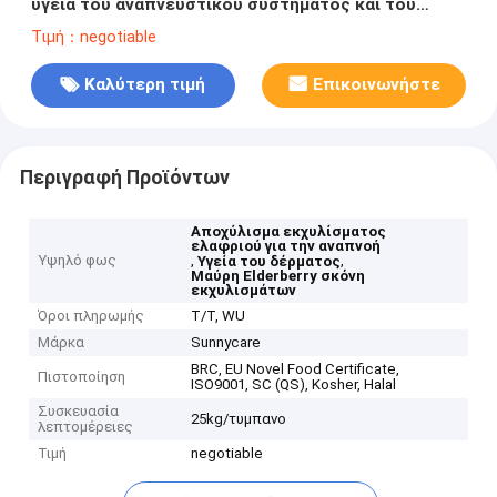
υγεία του αναπνευστικού συστήματος και του
δέρματος
Τιμή：negotiable
Καλύτερη τιμή
Επικοινωνήστε
Περιγραφή Προϊόντων
Αποχύλισμα εκχυλίσματος
ελαφριού για την αναπνοή
Υψηλό φως
,
,
Υγεία του δέρματος
Μαύρη Elderberry σκόνη
εκχυλισμάτων
Όροι πληρωμής
Τ/Τ, WU
Μάρκα
Sunnycare
BRC, EU Novel Food Certificate,
Πιστοποίηση
ISO9001, SC (QS), Kosher, Halal
Συσκευασία
25kg/τυμπανο
λεπτομέρειες
Τιμή
negotiable