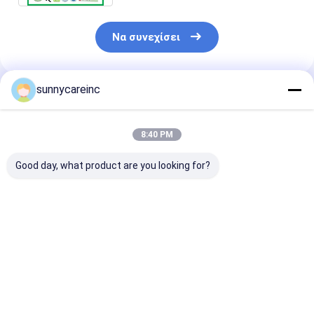
Να συνεχίσει
sunnycareinc
Συνιστώμενα Προϊόντα
8:40 PM
Good day, what product are you looking for?
Μάνγκο Φρούτα
Μανγκό Φρούτα
Μάνγκο Φρού
σκόνη Mangifera
σκόνη Mangifera
σκόνη Mangif
indica L. Βελτιώνει
indica L. Αθλητική
indica L.
τη συνολική ευεξία
διατροφή προάγει
Αντιοξειδωτι
την κυτταρική υγεία
Ενισχύει την 
Καλύτερη τιμή
Καλύτερη τιμή
Καλύτερη 
Κοσμητικά
Προστασία το
δέρματος