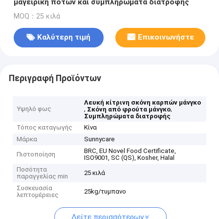
μαγειρική ποτών και συμπληρώματα διατροφής
MOQ：25 κιλά
Καλύτερη τιμή
Επικοινωνήστε
Περιγραφή Προϊόντων
Λευκή κίτρινη σκόνη καρπών μάνγκο
Υψηλό φως
,
,
Σκόνη από φρούτα μάνγκο
Συμπληρώματα διατροφής
Τόπος καταγωγής
Κίνα
Μάρκα
Sunnycare
BRC, EU Novel Food Certificate,
Πιστοποίηση
ISO9001, SC (QS), Kosher, Halal
Ποσότητα
25 κιλά
παραγγελίας min
Συσκευασία
25kg/τυμπανο
λεπτομέρειες
Δείτε περισσότερων