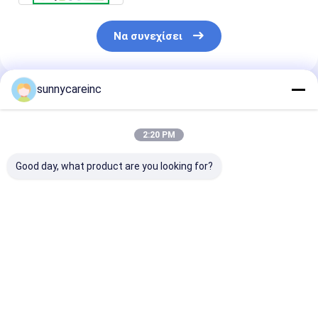
Να συνεχίσει
sunnycareinc
Συνιστώμενα Προϊόντα
2:20 PM
Good day, what product are you looking for?
Βήτα βουλγάρης για
Υδατοδιαλυτό 95%
Εκχύλισμα ρίζ
την υγεία της
Κουρκουμίνη
νύμφης
καρδιάς και τη
Συμπλήρωμα
καλλυντικών
βελτίωση της
εκχυλίσματος ρίζας
πρώτων υλών 
απόδοσης
κουρκουμίδας CAS
Harpagoside 
Καλύτερη τιμή
Καλύτερη τιμή
Καλύτερη 
458-37-7
HPLC