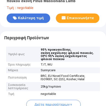
πεύκου σκόνη Pinus Massoniana Lamb
Τιμή：negotiable
Καλύτερη τιμή
Επικοινωνήστε
Περιγραφή Προϊόντων
,
95% προκυανιδίνης
,
σκόνη εκχύλισης φλοιού πευκιάς
Υψηλό φως
OPC 95% σκόνη εκχυλίσματος
φλοιού πεύκου
Όροι πληρωμής
Τ/Τ, WU
Μάρκα
Sunnycare
BRC, EU Novel Food Certificate,
Πιστοποίηση
ISO9001, SC (QS), Kosher, Halal
Συσκευασία
25kg/τυμπανο
λεπτομέρειες
Τιμή
negotiable
Δείτε περισσότερων